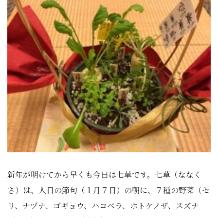
新年が明けてから早くも今日は七草です。七草（ななく
さ）は、人日の節句（１月７日）の朝に、７種の野菜（セ
リ、ナヅナ、ゴギョウ、ハコベラ、ホトケノザ、スズナ