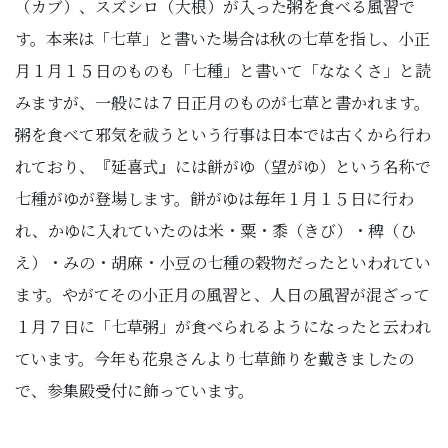
（カブ）、スズシロ（大根）が入った粥を食べる風習で
す。本来は「七草」と書いた場合は秋の七草を指し、小正
月１月１５日のものも「七種」と書いて「ななくさ」と読
みますが、一般には７日正月のものが七草と書かれます。
粥を食べて邪気を祓うという行事は日本では古くから行わ
れており、『延喜式』には餅がゆ（望がゆ）という名称で
七種がゆが登場します。餅がゆは毎年１月１５日に行わ
れ、かゆに入れていたのは米・粟・黍（きび）・稗（ひ
え）・みの・胡麻・小豆の七種の穀物だったといわれてい
ます。やがてその小正月の風習と、人日の風習が混ざって
１月７日に「七草粥」が食べられるようになったと云われ
ています。今年も花泉さんより七草飾りを戴きましたの
で、参集殿受付に飾っています。