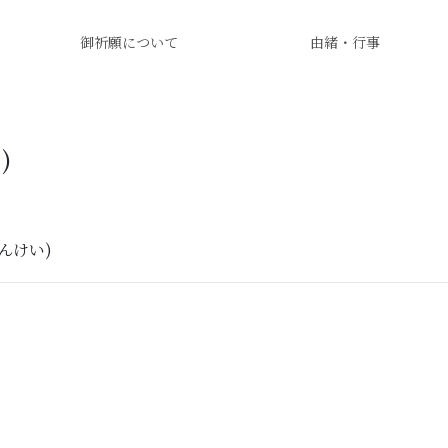
御祈願について
由緒・行事
)
んけい)