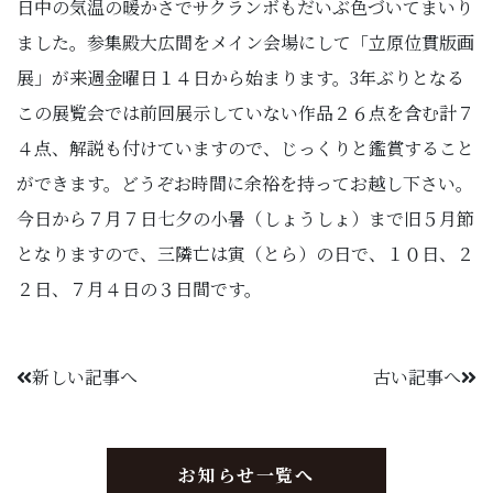
日中の気温の暖かさでサクランボもだいぶ色づいてまいり
ました。参集殿大広間をメイン会場にして「立原位貫版画
展」が来週金曜日１４日から始まります。3年ぶりとなる
この展覧会では前回展示していない作品２６点を含む計７
４点、解説も付けていますので、じっくりと鑑賞すること
ができます。どうぞお時間に余裕を持ってお越し下さい。
今日から７月７日七夕の小暑（しょうしょ）まで旧５月節
となりますので、三隣亡は寅（とら）の日で、１０日、２
２日、７月４日の３日間です。
新しい記事へ
古い記事へ
お知らせ一覧へ