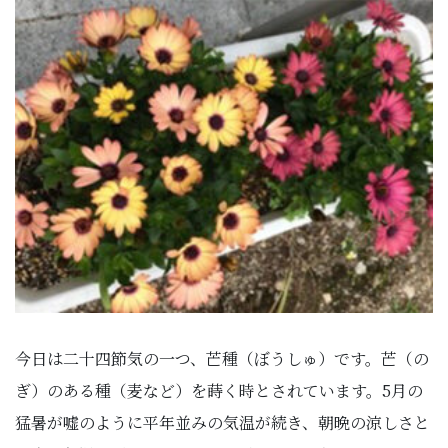
今日は二十四節気の一つ、芒種（ぼうしゅ）です。芒（の
ぎ）のある種（麦など）を蒔く時とされています。5月の
猛暑が嘘のように平年並みの気温が続き、朝晩の涼しさと